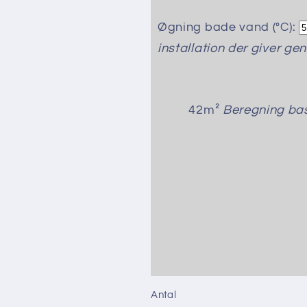
Øgning bade vand (°C):
installation der giver ge
42m²
Beregning ba
Antal