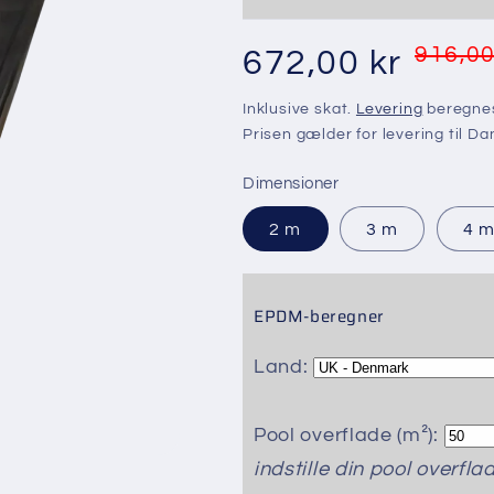
Normalpris
Udsalgspris
916,00
672,00 kr
Inklusive skat.
Levering
beregnes
Prisen gælder for levering til D
Dimensioner
2 m
3 m
4 
EPDM-beregner
Land:
Pool overflade (m²):
indstille din pool overfla