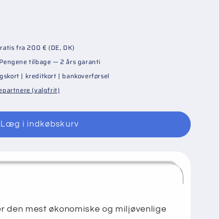
Gratis fra 200 € (DE, DK)
sæt
? Pengene tilbage — 2 års garanti
gskort | kreditkort | bankoverførsel
epartnere (valgfrit)
Læg i indkøbskurv
 den mest økonomiske og miljøvenlige