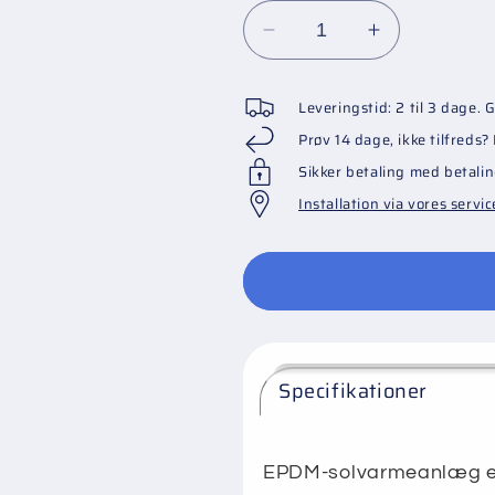
Reducer
Øg
antallet
antallet
for
for
Leveringstid: 2 til 3 dage. 
Udvidelsessæt
Udvidelses
Prøv 14 dage, ikke tilfreds
EPDM
EPDM
Sikker betaling med betalin
solpaneler
solpaneler
-
-
Installation via vores servic
33,33
33,33
cm
cm
bredde
bredde
Specifikationer
EPDM-solvarmeanlæg er