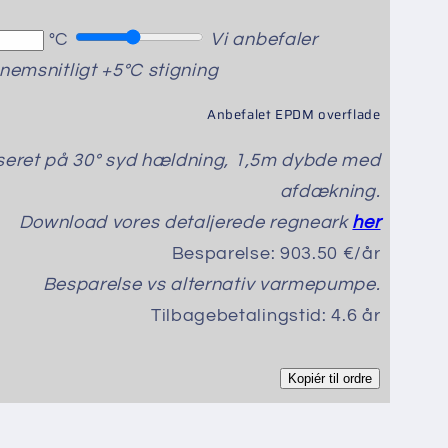
°C
Vi anbefaler
nnemsnitligt +5°C stigning
Anbefalet EPDM overflade
seret på 30° syd hældning, 1,5m dybde med
afdækning.
Download vores detaljerede regneark
her
Besparelse:
903.50 €/år
Besparelse vs alternativ varmepumpe.
Tilbagebetalingstid:
4.6 år
Kopiér til ordre