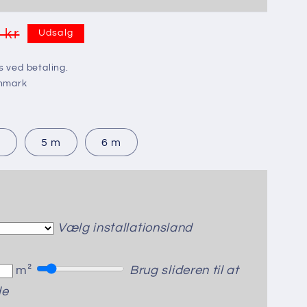
 kr
Udsalg
 ved betaling.
anmark
m
5 m
6 m
Vælg installationsland
m²
Brug slideren til at
de