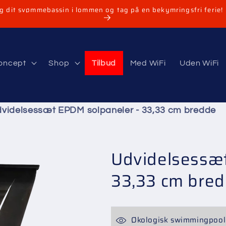
 dit svømmebassin i lommen og tag på en bekymringsfri ferie!
concept
Shop
Tilbud
Med WiFi
Uden WiFi
videlsessæt EPDM solpaneler - 33,33 cm bredde
Udvidelsessæt
33,33 cm bre
Økologisk swimmingpoo