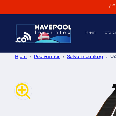
Gå til
Læg
indhold
Hjem
Total
Hjem
›
Poolvarmer
›
Solvarmeanlæg
›
Ud
Gå til
produktoplysninger